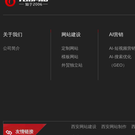
颜色
行业类别
净化工程公司网站模
不限类别
板-A10138-1
关于我们
网站建设
AI营销
仪器/仪表/电子
公司简介
定制网站
AI-短视频营
机械/五金/机电
模板网站
AI-搜索优化
外贸独立站
（GEO）
工业/能源/环保
旅游/酒店/包车
服装/鞋包/纺织
新能源设备公司网站
模板-A10318-2
农业/水产/养殖
办公/文具/百货
西安网站建设
西安网站制作
友情链接
房产/建筑/装修