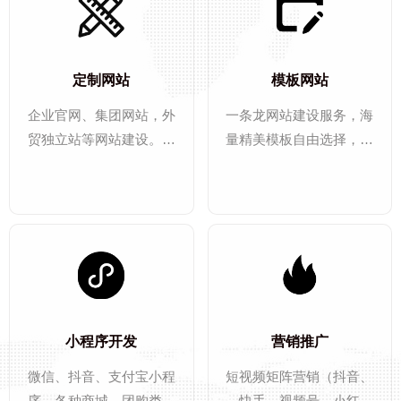
定制网站
模板网站
企业官网、集团网站，外
一条龙网站建设服务，海
贸独立站等网站建设。商
量精美模板自由选择，可
城（B2C)，行业平台
视化编辑，支持多语言建
→
→
（B2B），团购(O2O)，
站，响应式网站模板，赠
各种系统应用定制开发。
送SSL域名安全证书。
小程序开发
营销推广
微信、抖音、支付宝小程
短视频矩阵营销（抖音、
序，各种商城、团购类，
快手、视频号、小红