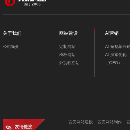
颜色
红色
食品生产企业网站模
橙色
板-A10117-1
关于我们
网站建设
AI营销
黄色
公司简介
定制网站
AI-短视频营
绿色
模板网站
AI-搜索优化
外贸独立站
（GEO）
蓝色
紫色
棕色
门窗网站设计模板-
A10122
黑色
白/灰色
西安网站建设
西安网站制作
友情链接
粉色