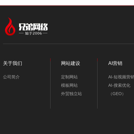
中文模板
外贸模板
颜色
行业类别
个人博客响应式模板-
不限类别
A10320
关于我们
网站建设
AI营销
仪器/仪表/电子
公司简介
定制网站
AI-短视频营
机械/五金/机电
模板网站
AI-搜索优化
外贸独立站
（GEO）
工业/能源/环保
旅游/酒店/包车
服装/鞋包/纺织