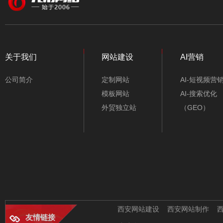
颜色
行业类别
电梯配件公司网站模
不限类别
板-A10207-1
关于我们
网站建设
AI营销
仪器/仪表/电子
公司简介
定制网站
AI-短视频营
机械/五金/机电
模板网站
AI-搜索优化
外贸独立站
（GEO）
工业/能源/环保
旅游/酒店/包车
服装/鞋包/纺织
精密机械设备制造网
站模板-A10058
农业/水产/养殖
办公/文具/百货
西安网站建设
西安网站制作
友情链接
房产/建筑/装修