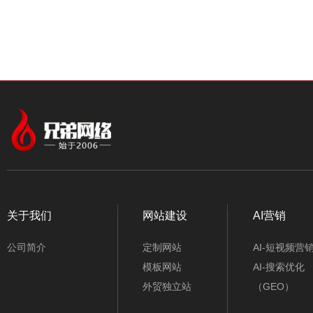
中文模板
中文模板
外贸模板
颜色
行业类别
美食甜品饮料网站模
不限类别
板-A10282
关于我们
网站建设
AI营销
仪器/仪表/电子
公司简介
定制网站
AI-短视频营
机械/五金/机电
模板网站
AI-搜索优化
外贸独立站
（GEO）
工业/能源/环保