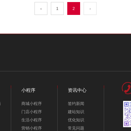
‹
1
2
›
外贸模板
白酒公司网站模板-
葡萄酒酿造公司网站
A10317
模板-A10330
小程序
资讯中心
销
商城小程序
签约新闻
‹
1
2
›
门店小程序
建站知识
生活小程序
优化知识
营销小程序
常见问题