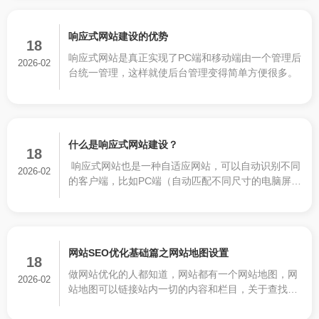
响应式网站建设的优势
18
响应式网站是真正实现了PC端和移动端由一个管理后
2026-02
台统一管理，这样就使后台管理变得简单方便很多。
什么是响应式网站建设？
18
响应式网站也是一种自适应网站，可以自动识别不同
2026-02
的客户端，比如PC端（自动匹配不同尺寸的电脑屏
幕），笔记本，平板电脑，以及移动端各种手机屏幕
尺寸。响应式网站可以根据不同的尺寸展示不同的排
版布局和图片尺寸，保证不同客户不论是通过哪种终
端设备进入网站都可以看到清晰美观的网站排版，对
网站SEO优化基础篇之网站地图设置
用户的体验非常好。但并不是所有自适应网站都是响
18
应式网站，有些自适应网站并没有对不同终端进行专
做网站优化的人都知道，网站都有一个网站地图，网
2026-02
业的进行排版布局，只是简单的自动压缩图片和自动
站地图可以链接站内一切的内容和栏目，关于查找引
排列版面，很容易导致网站的内容错乱!真正的相应式
擎的查找和查询有协助，也对网站的优化有极大的效
网站需要前端工程师至少设计四种以上不同尺寸范围