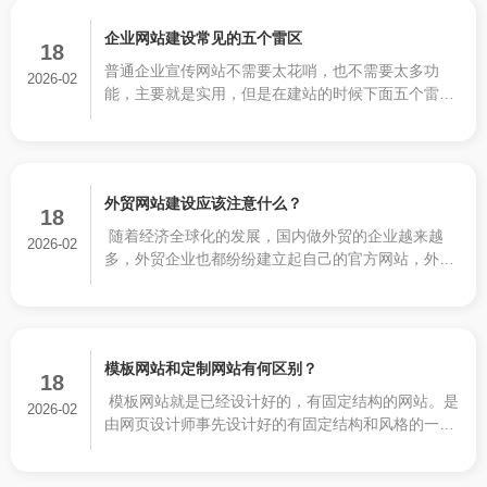
企业网站建设常见的五个雷区
18
普通企业宣传网站不需要太花哨，也不需要太多功
2026-02
能，主要就是实用，但是在建站的时候下面五个雷区
一定不要踩。
外贸网站建设应该注意什么？
18
随着经济全球化的发展，国内做外贸的企业越来越
2026-02
多，外贸企业也都纷纷建立起自己的官方网站，外贸
行业和其他的行业有相同的地方，但也有互异的地
方，相同的地方就是网站的板块功能上都类似，都有
公司的相关简介，产品介绍，产品管理，新闻系统，
联系我们等等，但不同的地方也很明显，外贸网站建
模板网站和定制网站有何区别？
设的注意事项又有哪些呢？
18
模板网站就是已经设计好的，有固定结构的网站。是
2026-02
由网页设计师事先设计好的有固定结构和风格的一种
网站。模板网站的结构和风格是固定的，但是里面的
图片、内容以及网站的栏目都是可以按照客户的要求