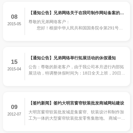
告、有偿提供特定信息内容、电子商务及其它网上应
用服务。
【通知公告】兄弟网络关于在我司制作网站备案的通
08
尊敬的兄弟网络客户：
知
2015-05
您好！根据中华人民共和国国务院令第291号
《中华人民共和国电信条例》、第292号《互联网信
息服务管理办法》（简称ICP管理办法），国家对提
供互联网信息服务的ICP实行许可证制度。
【通知公告】兄弟网络举行拓展活动的休假通知
15
公告：尊敬的新老客户，由于我公司本月进行内部拓
2015-04
展活动，特调整休假时间为：18日全天上班，20日休
假（周一），21日恢复正常上班。如给您带来不便，
还请谅解，感谢支持！
【签约新闻】签约大明宫窗帘软装批发商城网站建设
09
大明宫窗帘软装批发城是集窗帘、软装设计和制作加
2012-07
工为一体的大型窗帘软装批发零售集散地。 商城一直
秉承“诚信、感恩、回报”的经营理念，坚持诚信经
营，努力为入驻的商户搭建完善的商业平台和经营环