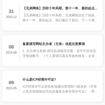
【兄弟网络】历经十年风雨。第十一年、新的起点，
31
【兄弟网络】历经十年风雨，兄弟网络茁壮了很多。
我们换标了。
2015-12
第十一年、新的起点，我们修正了标识。下一个黄金
十年，正式开启！
备案填写网站主办者（主体）信息注意事项
08
1. 主办单位名称:填写必须规范完整，其中不应包含
2015-08
字母或数字。（个人需填写真实有效的姓名，企业需
填写企业全称，与对应有效证件上的名称一致）
2. 主办单位性质：此项必须与单位名称相符，主办单
位名称是公司，则主办单位性质不能填写个人，需要
选择“企业”。
什么是ICP经营许可证?
09
ICP经营许可证是指各地通信管理部门核发的《中华
2015-05
人民共和国电信与信息服务业务经营许可证》，即
ICP许可证。是通过互联网向上网用户有偿提供信息
等服务活动。经营性ICP，经营的内容主要是网上广