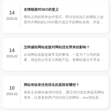
建设的影响程度也就不同，也就造成网站更新内容的
思路有所不同，一个搜索引擎友好的站点，内容不可
友情链接对SEO的意义
或缺。
14
网站之间的简单合作形式，即分别在自己的网站上放
2026-02
置对方网站的LOGO图片或文字的网站名称，并设置
对方网站的超链接（点击后，切换或弹出另一个新的
页面），使得用户可以从合作网站中发现自己的网
站，达到互相推广的目的。
怎样减轻网站改版对网站优化带来的影响？
14
企业网站改版是最常见的事情，一是为了公司的发
2026-02
展，现在的公司实力和新产品，老网站展示不齐全
了。二是为了宣传公司，也是为了适应互联网的高速
发展，修补漏洞，适应客户浏览习惯，进行的一次全
方面网站改版升级。
网站有收录没有排名的原因有哪些？
10
很多企业都在做SEO优化，通过SEO优化来提高网站
2026-02
排名，让更多的用户访问自己的网站，seo优化是一
件需要慢慢积累的事情，并不是一蹴而就的，而是需
要坚持的，有的朋友感觉自己做了一段时间，但是也