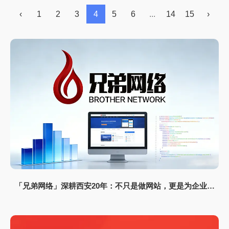
没什么效果，网站有收录但是没有排名的原因是什么
‹
1
2
3
4
5
6
...
14
15
›
呢?今天我们一起来了解一下。
「兄弟网络」深耕西安20年：不只是做网站，更是为企业打
造“赚钱的数字资产”