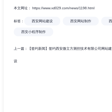
热烈祝贺 【兄弟网络】 喜迁新址！
「兄弟网络
本文网址： https://www.xd029.com/news/1198.html
网站，更是
标签：
西安网站建设
西安网站制作
西安小程序制作
上一篇：
【签约新闻】签约西安微立方测控技术有限公司网站建
设