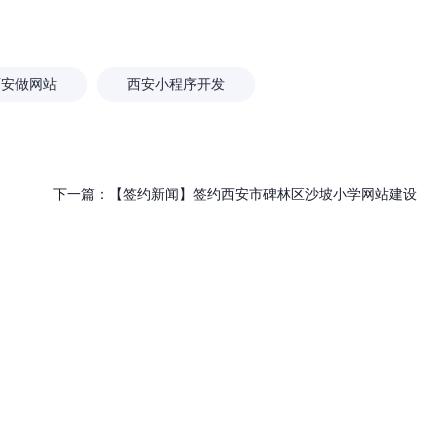
」深耕西安20年：不只是做
外贸网站建设应该注意什
为企业打造“赚钱的数字资产”
西安做网站
西安小程序开发
下一篇：
【签约新闻】签约西安市碑林区沙坡小学网站建设