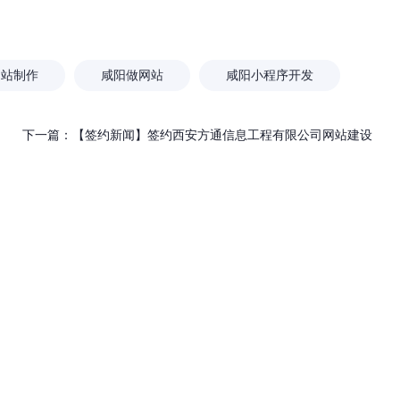
」深耕西安20年：不只是做
外贸网站建设应该注意什
为企业打造“赚钱的数字资产”
网站制作
咸阳做网站
咸阳小程序开发
下一篇：
【签约新闻】签约西安方通信息工程有限公司网站建设