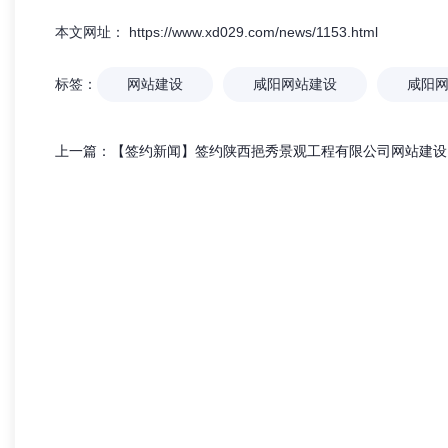
热烈祝贺 【兄弟网络】 喜迁新址！
「兄弟网络
本文网址： https://www.xd029.com/news/1153.html
网站，更是
标签：
网站建设
咸阳网站建设
咸阳
上一篇：
【签约新闻】签约陕西挹秀景观工程有限公司网站建设