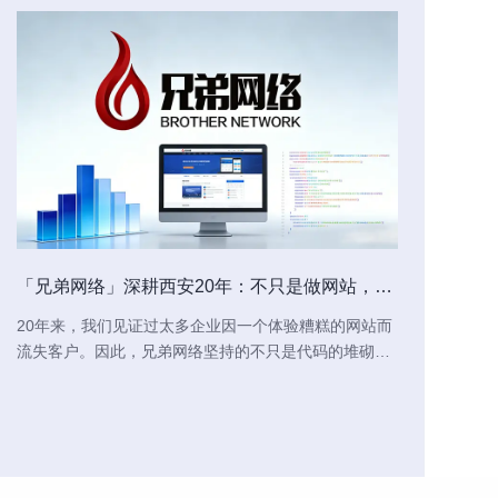
弟网络清明放
AI时代，一个属于企业自己、
能够自主掌控的官方网站，比
户：
AI时代不仅没有削弱企业网站的价
任何时候都更加重要!
「兄弟网络」深耕西安20年：不只是做网站，更
，我司2026年
值，反而通过过滤信息噪音、重塑
是为企业打造“赚钱的数字资产”
至4月6号，共放假
用户触达路径，将网站推向了更加
20年来，我们见证过太多企业因一个体验糟糕的网站而
核心的战略地位。它不是一块过时
流失客户。因此，兄弟网络坚持的不只是代码的堆砌，
的招牌，而是一个集权威发布、深
而是基于商业逻辑的数字化呈现。从策划到设计，从前
度展示、数据沉淀、信任背书和营
端体验到后端功能，每一个像素都经过推敲，只为让您
销承接于一体的综合平台。
的网站真正成为24小时在线的“金牌业务员”。