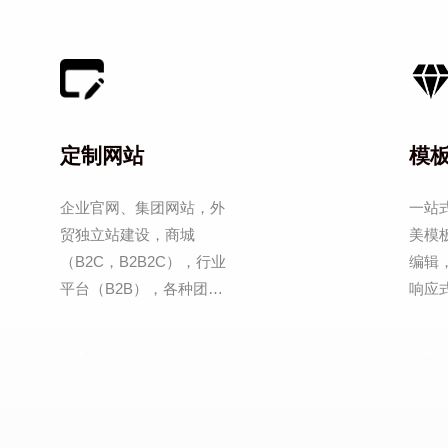
定制网站
模
企业官网、集团网站，外
一站
贸独立站建设，商城
美模
（B2C，B2B2C），行业
编辑
平台（B2B），各种团购
响应
(O2O)，各种系统应用定
SS
→
→
制开发。