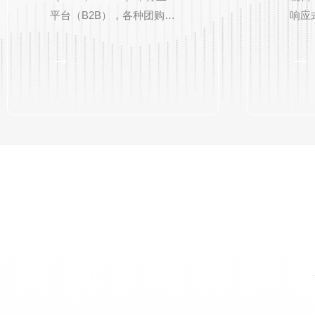
平台（B2B），各种团购
响应
(O2O)，各种系统应用定制
域名
→
→
开发。