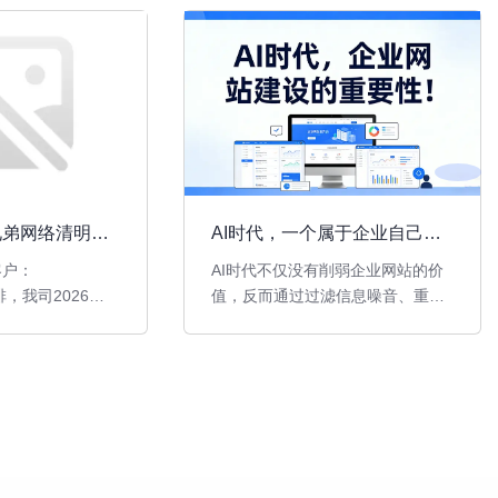
兄弟网络清明放
AI时代，一个属于企业自己、
能够自主掌控的官方网站，比
客户：
AI时代不仅没有削弱企业网站的价
任何时候都更加重要!
，我司2026年
值，反而通过过滤信息噪音、重塑
至4月6号，共放假
用户触达路径，将网站推向了更加
核心的战略地位。它不是一块过时
的招牌，而是一个集权威发布、深
度展示、数据沉淀、信任背书和营
销承接于一体的综合平台。