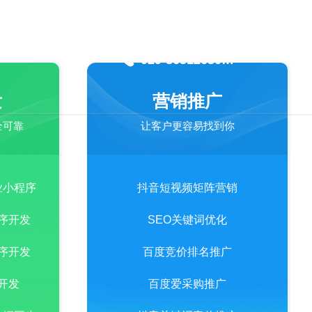
关于我们
钱！
029-86512630
18049511191
发
营销推广
全可靠
让客户更容易找到你
业小程序
抖音短视频矩阵营销
序开发
SEO关键词优化
序开发
百度竞价排名推广
开发
百度爱采购推广