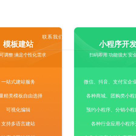
程序
模板中心
AI营销
成功案例
资讯中心
首页
关于我们
网站建设
小程序
模板中心
服务项目
为客户提供有价值的产品和服务，不让客户花冤枉
联系我们
模板建站
小程序开
AI营销
成功案例
资讯中心
联系我们
可调整 满足个性化需求
扫码即用 功能强大 安
一站式建站服务
微信、抖音、支付宝企
量精美模板自由选择
各种商城、团购类小程
可视化编辑
预约小程序、分销小程
支持多语言建站
各种行业应用小程序